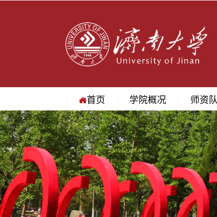
首页
学院概况
师资
学院简介
学院领导
机构设置
院长寄语
地理位置
教授
副教授
讲师
名师访