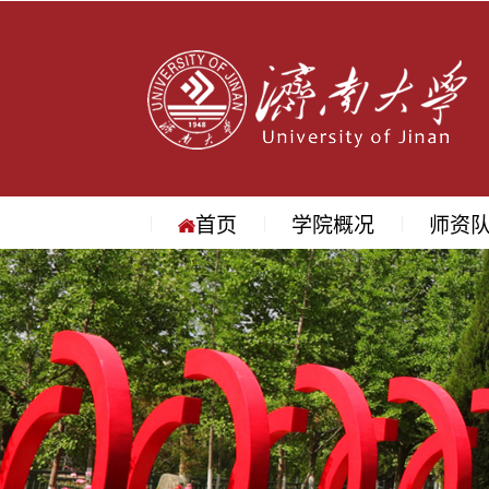
首页
学院概况
师资
学院简介
学院领导
机构设置
院长寄语
地理位置
教授
副教授
讲师
名师访