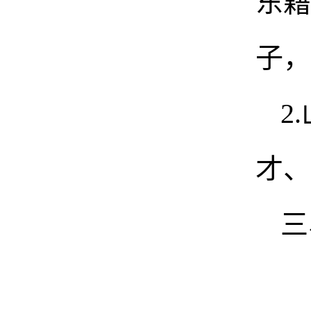
东籍
子，
2
才、
三