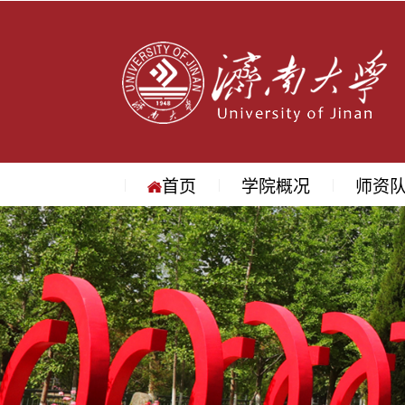
首页
学院概况
师资
学院简介
学院领导
机构设置
院长寄语
地理位置
教授
副教授
讲师
名师访